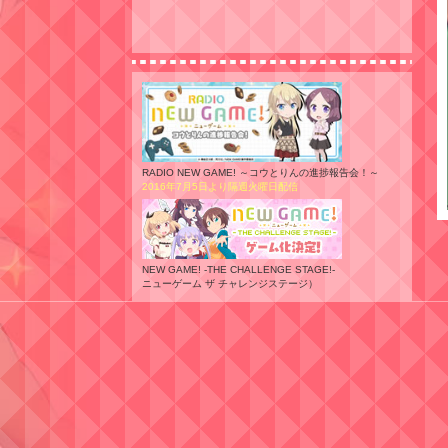
RADIO NEW GAME! ～コウとりんの進捗報告会！～
2016年7月5日より隔週火曜日配信
NEW GAME! -THE CHALLENGE STAGE!-
ニューゲーム ザ チャレンジステージ）