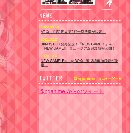
2022.03.10
AT-Xにて第1期＆第2期一挙放送が決定！
2021.3.12
Blu-ray BOX発売記念！「NEW GAME！」＆
「NEW GAME!!」ミュージアム追加情報公開！
2020.12.4
NEW GAME! Blu-ray BOXに第13話追加収録が決
定！
@nganime からのツイート